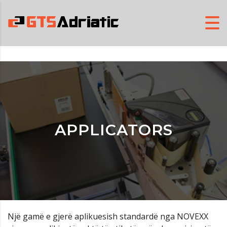
APPLICATORS
Një gamë e gjerë aplikuesish standardë nga NOVEXX