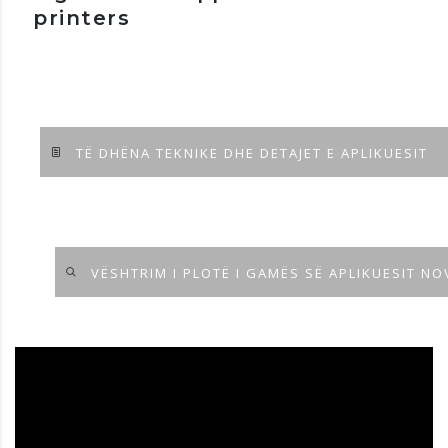
printers
TË DHËNA TEKNIKE DHE DETAJET E APLIKUESIT
VËSHTRIM I PLOTË I GAMËS SË APLIKUESIT N