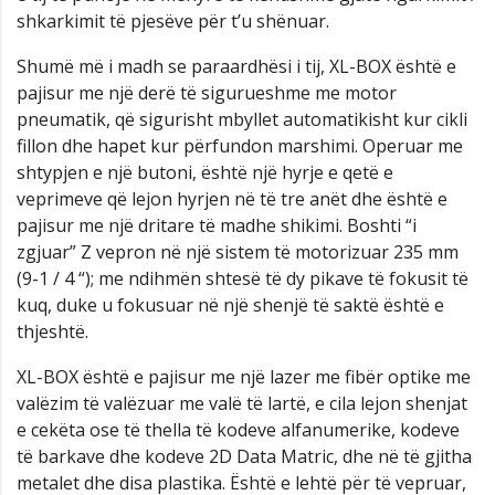
shkarkimit të pjesëve për t’u shënuar.
Shumë më i madh se paraardhësi i tij, XL-BOX është e
pajisur me një derë të sigurueshme me motor
pneumatik, që sigurisht mbyllet automatikisht kur cikli
fillon dhe hapet kur përfundon marshimi. Operuar me
shtypjen e një butoni, është një hyrje e qetë e
veprimeve që lejon hyrjen në të tre anët dhe është e
pajisur me një dritare të madhe shikimi. Boshti “i
zgjuar” Z vepron në një sistem të motorizuar 235 mm
(9-1 / 4 “); me ndihmën shtesë të dy pikave të fokusit të
kuq, duke u fokusuar në një shenjë të saktë është e
thjeshtë.
XL-BOX është e pajisur me një lazer me fibër optike me
valëzim të valëzuar me valë të lartë, e cila lejon shenjat
e cekëta ose të thella të kodeve alfanumerike, kodeve
të barkave dhe kodeve 2D Data Matric, dhe në të gjitha
metalet dhe disa plastika. Është e lehtë për të vepruar,