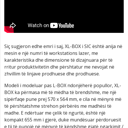
Siç sugjeron edhe emri i saj, XL-BOX i SIC është anija në
mesin e një numri të workstations lazer, me
karakteristika dhe dimensione të dizajnuara për të
rritur produktivitetin dhe përshtatur me nevojat në
zhvillim të linjave prodhuese dhe prodhuese.
Modeli i modeluar pas L-BOX ndonjëherë popullor, XL-
BOX ka përmasa më të mëdha të brendshme, me një
sipërfaqe pune prej 570 x 564 mm, e cila në mënyrë më
të përshtatshme strehon përbërës me madhësi të
madhe. E ndërtuar me çelik të ngurtë, është një
kompakt 655 mm i gjerë, duke mundësuar përdoruesit
e tij të punojë në mënyrë të këndshme gjatë ngarkimit /