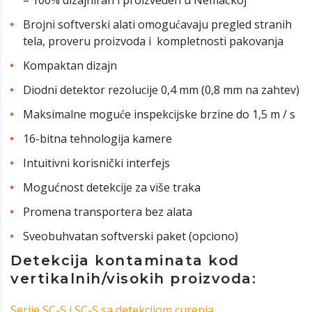
– 100% dizajniran i proizveden u Nemačkoj
Brojni softverski alati omogućavaju pregled stranih
tela, proveru proizvoda i kompletnosti pakovanja
Kompaktan dizajn
Diodni detektor rezolucije 0,4 mm (0,8 mm na zahtev)
Maksimalne moguće inspekcijske brzine do 1,5 m / s
16-bitna tehnologija kamere
Intuitivni korisnički interfejs
Mogućnost detekcije za više traka
Promena transportera bez alata
Sveobuhvatan softverski paket (opciono)
Detekcija kontaminata kod
vertikalnih/visokih proizvoda:
Serije SC-S i SC-S sa detekcijom curenja