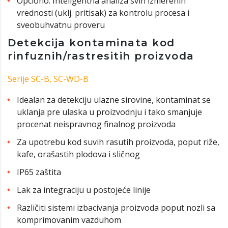
Opciono: Inteligentna analiza svih izmerenih
vrednosti (uklj. pritisak) za kontrolu procesa i
sveobuhvatnu proveru
Detekcija kontaminata kod
rinfuznih/rastresitih proizvoda
Serije SC-B, SC-WD-B
Idealan za detekciju ulazne sirovine, kontaminat se
uklanja pre ulaska u proizvodnju i tako smanjuje
procenat neispravnog finalnog proizvoda
Za upotrebu kod suvih rasutih proizvoda, poput riže,
kafe, orašastih plodova i sličnog
IP65 zaštita
Lak za integraciju u postojeće linije
Različiti sistemi izbacivanja proizvoda poput nozli sa
komprimovanim vazduhom