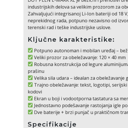
industrijskih delova sa velikim prozorom za ob
Zahvaljujući integrisanoj Li-Ion bateriji od 18
neprekidnog rada, potpuno nezavisno od izvor
terenski rad i teške industrijske uslove.
Ključne karakteristike:
Potpuno autonoman i mobilan uređaj – bežič
Veliki prozor za obeležavanje: 120 × 40 mm
Robusna konstrukcija od legure aluminijuma
prašinu
Velika sila udara – idealan za obeležavanje 
Trajno obeležavanje: tekst, logotipi, serijsk
kodovi
Ekran u boji i vodootporna tastatura sa 
Jednostavno podešavanje rastojanja igle p
Dve baterije + brzi punjač u praktičnom t
Specifikacije