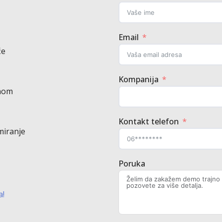
Email
će
Kompanija
anom
Kontakt telefon
miranje
Poruka
a!