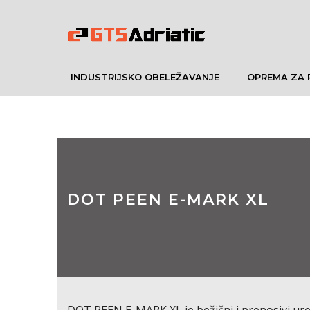
INDUSTRIJSKO OBELEŽAVANJE
OPREMA ZA 
DOT PEEN E-MARK XL
DOT PEEN E-MARK XL je bežični i prenosivi ure