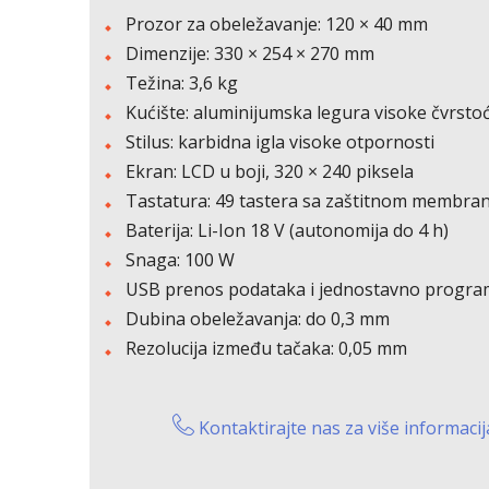
Prozor za obeležavanje: 120 × 40 mm
Dimenzije: 330 × 254 × 270 mm
Težina: 3,6 kg
Kućište: aluminijumska legura visoke čvrsto
Stilus: karbidna igla visoke otpornosti
Ekran: LCD u boji, 320 × 240 piksela
Tastatura: 49 tastera sa zaštitnom membr
Baterija: Li-Ion 18 V (autonomija do 4 h)
Snaga: 100 W
USB prenos podataka i jednostavno progra
Dubina obeležavanja: do 0,3 mm
Rezolucija između tačaka: 0,05 mm
Kontaktirajte nas za više informacij