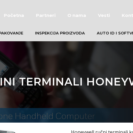
Početna
Partneri
O nama
Vesti
Kont
PAKOVANJE
INSPEKCIJA PROIZVODA
AUTO ID I SOFTV
INI TERMINALI HONEY
Honeywell ručni terminali 