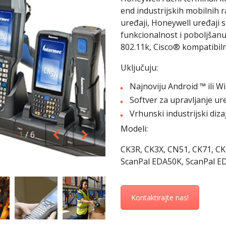
end industrijskih mobilnih 
uređaji, Honeywell uređaji su
funkcionalnost i poboljšanu 
802.11k, Cisco® kompatibil
Uključuju:
Najnoviju Android ™ ili 
Softver za upravljanje u
Vrhunski industrijski diz
Modeli:
1
/
6
CK3R, CK3X, CN51, CK71, C
ScanPal EDA50K, ScanPal ED
Kontaktirajte nas!