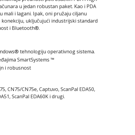
računara u jedan robustan paket. Kao i PDA
 mali i lagani. Ipak, oni pružaju ciljanu
konekciju, uključujući industrijski standard
nost i Bluetooth®.
Windows® tehnologiju operativnog sistema.
ređajima SmartSystems ™
ajn i robusnost
K75, CN75/CN75e, Captuvo, ScanPal EDA50,
A51, ScanPal EDA60K i drugi.