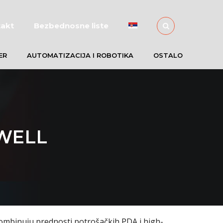
akt
Bezbednosne liste
ER
AUTOMATIZACIJA I ROBOTIKA
OSTALO
WELL
kombinuju prednosti potrošačkih PDA i high-