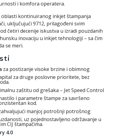
gurnosti i komfora operatera.
 oblasti kontinuiranog inkjet štampanja
či, uključujući 9712, prilagođeni svim
od četiri decenije iskustva u izradi pouzdanih
nsku inovaciju u inkjet tehnologiji – sa čim
a se meri.
sti
a
za postizanje visoke brzine i obimnog
apital za druge poslovne prioritete, bez
oda.
imalnu zaštitu od grešaka – Jet Speed Control
astilo i parametre štampe za savršeno
konzistentan kod.
ahvaljujući manjoj potrošnji potrošnog
ouzdanosti, uz pojednostavljeno održavanje u
im CIJ štampačima.
ry 4.0