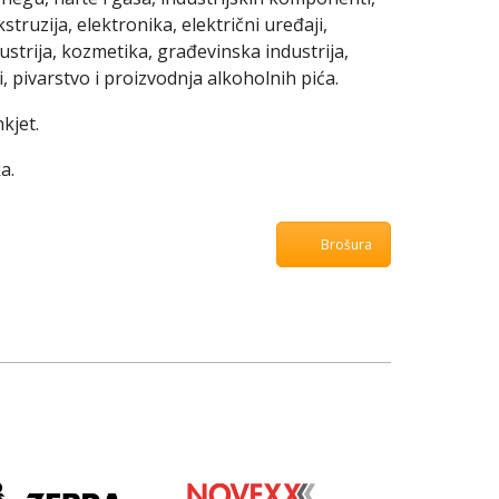
ruzija, elektronika, električni uređaji,
ustrija, kozmetika, građevinska industrija,
i, pivarstvo i proizvodnja alkoholnih pića.
kjet.
a.
Brošura