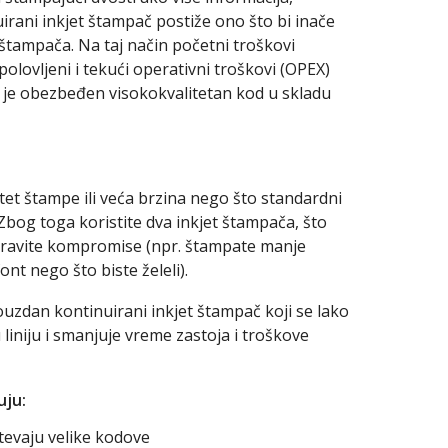
rani inkjet štampač postiže ono što bi inače
štampača. Na taj način početni troškovi
olovljeni i tekući operativni troškovi (OPEX)
 je obezbeđen visokokvalitetan kod u skladu
tet štampe ili veća brzina nego što standardni
Zbog toga koristite dva inkjet štampača, što
 pravite kompromise (npr. štampate manje
ont nego što biste želeli).
uzdan kontinuirani inkjet štampač koji se lako
liniju i smanjuje vreme zastoja i troškove
uju:
evaju velike kodove
Warning
:
Warning
: