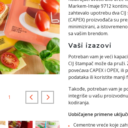
Markem-Imaje 9712 kontinui
zahtevalo upotrebu dva CIJ 
(CAPEX) proizvođača su prep
minimizirani, a istovremeno
sa vašim brendom.
Vaši izazovi
Potreban vam je veći kapaci
CIJ štampač može da pruži. 
povećava CAPEX i OPEX, ili
podataka ili koristite manji f
Takođe, potreban vam je po
integriše u vašu proizvodnu 
2
/
15
kodiranja.
Uobičajene primene uključ
Cementne vreće koje zaht