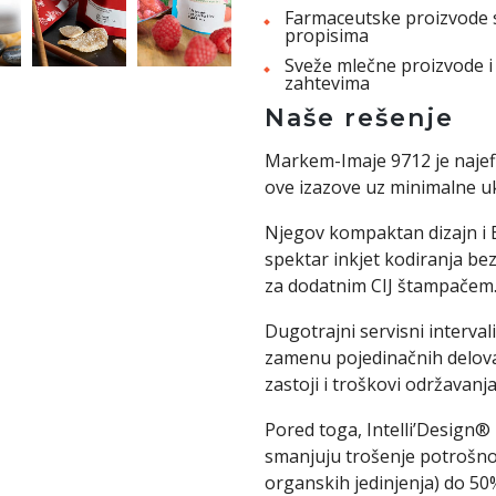
Farmaceutske proizvode 
propisima
Sveže mlečne proizvode i 
zahtevima
Naše rešenje
Markem-Imaje 9712 je najefi
ove izazove uz minimalne u
Njegov kompaktan dizajn i 
spektar inkjet kodiranja be
za dodatnim CIJ štampačem
Dugotrajni servisni interva
zamenu pojedinačnih delov
zastoji i troškovi održavanj
Pored toga, Intelli’Design® p
smanjuju trošenje potrošnog 
organskih jedinjenja) do 50