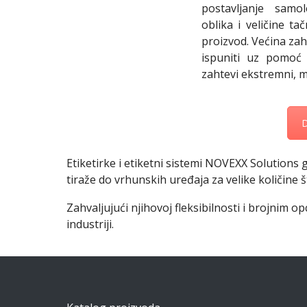
postavljanje samol
oblika i veličine t
proizvod. Većina za
ispuniti uz pomoć
zahtevi ekstremni, 
D
Etiketirke i etiketni sistemi NOVEXX Solutions 
tiraže do vrhunskih uređaja za velike količine 
Zahvaljujući njihovoj fleksibilnosti i brojnim o
industriji.