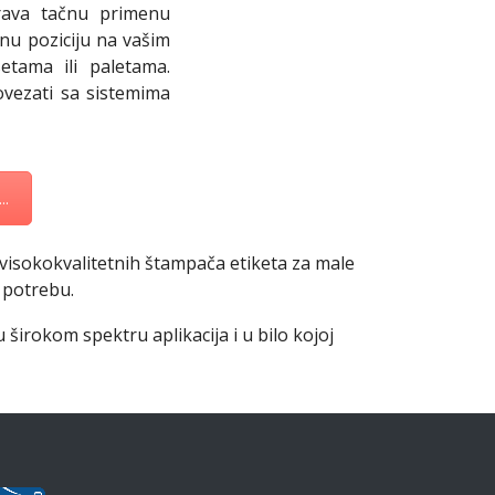
ava tačnu primenu
čnu poziciju na vašim
etama ili paletama.
ovezati sa sistemima
..
d visokokvalitetnih štampača etiketa za male
 potrebu.
u širokom spektru aplikacija i u bilo kojoj