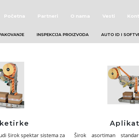
Početna
Partneri
O nama
Vesti
Kont
PAKOVANJE
INSPEKCIJA PROIZVODA
AUTO ID I SOFTV
iketirke
Aplikat
di širok spektar sistema za
Širok asortiman standar