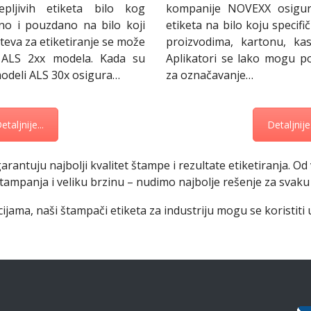
epljivih etiketa bilo kog
kompanije NOVEXX osigur
ačno i pouzdano na bilo koji
etiketa na bilo koju specifi
hteva za etiketiranje se može
proizvodima, kartonu, kas
 ALS 2xx modela. Kada su
Aplikatori se lako mogu p
modeli ALS 30x osigura…
za označavanje…
etaljnije...
Detaljnije.
garantuju najbolji kvalitet štampe i rezultate etiketiranja. O
štampanja i veliku brzinu – nudimo najbolje rešenje za svaku
pcijama, naši štampači etiketa za industriju mogu se koristiti 