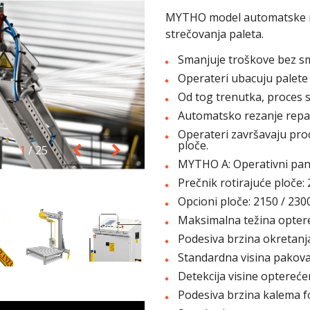
MYTHO model automatske ma
strečovanja paleta.
Smanjuje troškove bez sma
Operateri ubacuju palete 
Od tog trenutka, proces 
Automatsko rezanje repa f
Operateri završavaju pro
ploče.
2
/
25
MYTHO A: Operativni pan
Prečnik rotirajuće ploče
Opcioni ploče: 2150 / 230
Maksimalna težina optere
Podesiva brzina okretanja
Standardna visina pakov
Detekcija visine opterećen
Podesiva brzina kalema fo