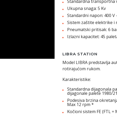
Standardna transportna v
Ukupna snaga: 5 Kv
Standardni napon: 400 V 
Sistem zaštite elektrike i
Pneumatski pritisak: 6 ba
Izlazni kapacitet: 45 pale
LIBRA STATION
Model LIBRA predstavlja au
rotirajućom rukom.
Karakteristike:
Standardna dijagonala p
dijagonale palete 1980/
Podesiva brzina okretan
Max 12 rpm *
Kočioni sistem FE (FTL = 