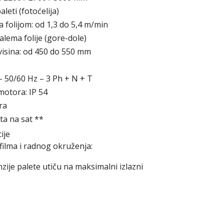
leti (fotoćelija)
 folijom: od 1,3 do 5,4 m/min
lema folije (gore-dole)
isina: od 450 do 550 mm
– 50/60 Hz – 3 Ph + N + T
 motora: IP 54
ra
eta na sat **
ije
 filma i radnog okruženja:
zije palete utiču na maksimalni izlazni