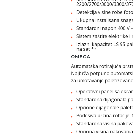
2200/2700/3000/3300/370
Detekcija visine robe foto
Ukupna instalisana snaga
Standardni napon 400 V –
Sistem zaštite elektrike i
Izlazni kapacitet LS 95 pa
na sat **
OMEGA
Automatska rotirajuća prst
Najbrža potpuno automatska
za umotavanje paletizovano
Operativni panel sa ekra
Standardna dijagonala pa
Opcione dijagonale palet
Podesiva brzina rotacije:
Standardna visina pakov
Opciona visina pakovanja