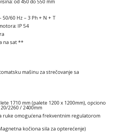
isina: od 450 do 550 mm
– 50/60 Hz – 3 Ph + N + T
 motora: IP 54
ra
ta na sat **
tomatsku mašinu za strečovanje sa
alete 1710 mm (palete 1200 x 1200mm), opciono
2120/2260 / 2400mm
ja ruke omogućena frekventnim regulatorom
Magnetna kočiona sila za opterećenje)