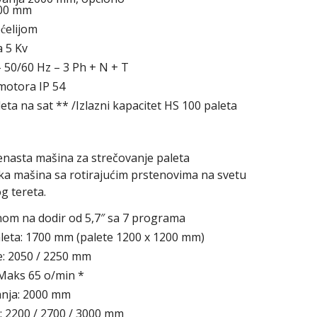
0 ​​mm
ćelijom
 5 Kv
 50/60 Hz – 3 Ph + N + T
 motora IP 54
leta na sat ** /Izlazni kapacitet HS 100 paleta
enasta mašina za strečovanje paleta
 mašina sa rotirajućim prstenovima na svetu
g tereta.
nom na dodir od 5,7″ sa 7 programa
leta: 1700 mm (palete 1200 x 1200 mm)
e: 2050 / 2250 mm
 Maks 65 o/min *
anja: 2000 mm
: 2200 / 2700 / 3000 mm