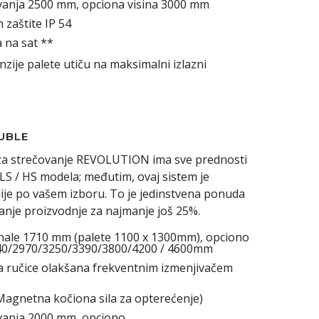
vanja 2500 mm, opciona visina 3000 mm
m zaštite IP 54
a na sat **
nzije palete utiču na maksimalni izlazni
UBLE
a strečovanje REVOLUTION ima sve prednosti
 / HS modela; međutim, ovaj sistem je
ije po vašem izboru. To je jedinstvena ponuda
́anje proizvodnje za najmanje još 25%.
nale 1710 mm (palete 1100 x 1300mm), opciono
540/2970/3250/3390/3800/4200 / 4600mm
a ručice olakšana frekventnim izmenjivačem
Magnetna kočiona sila za opterećenje)
ovanja 2000 mm, opciono