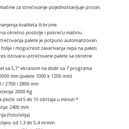
šine za strečovanje pojednostavljuje proces
njenja kvaliteta ili brzine.
na okretno postolje i pokreću mašinu.
strečovanja palete je potpuno automatizovan.
olije i mogućnost zavarivanja repa na paleti.
ces istovara ustrečovane palete sa okretne
el sa 5,7″ ekranom na dodir sa 7 programa
: 2000 mm (palete 1000 k 1200 mm)
0 / 2700 i 2800 mm
ćenja: 2000 Kg
 ploče: od 5 do 15 obrtaja u minuti *
anja: 2400 mm
ja (fotoćelija)
lijeo: od 1,3 do 5,4 m/min