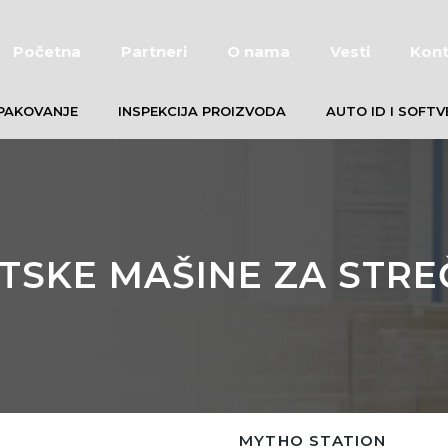
Početna
Partneri
O nama
Vesti
Kont
PAKOVANJE
INSPEKCIJA PROIZVODA
AUTO ID I SOFTV
SKE MAŠINE ZA STR
MYTHO STATION