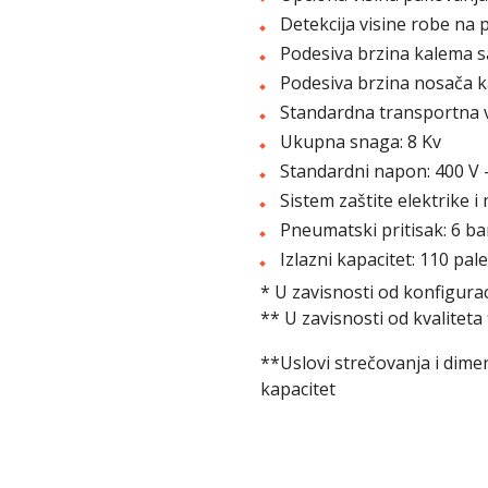
Detekcija visine robe na pa
Podesiva brzina kalema sa
Podesiva brzina nosača ka
Standardna transportna v
Ukupna snaga: 8 Kv
Standardni napon: 400 V 
Sistem zaštite elektrike i
Pneumatski pritisak: 6 ba
Izlazni kapacitet: 110 pal
* U zavisnosti od konfigurac
** U zavisnosti od kvaliteta
**Uslovi strečovanja i dimen
kapacitet