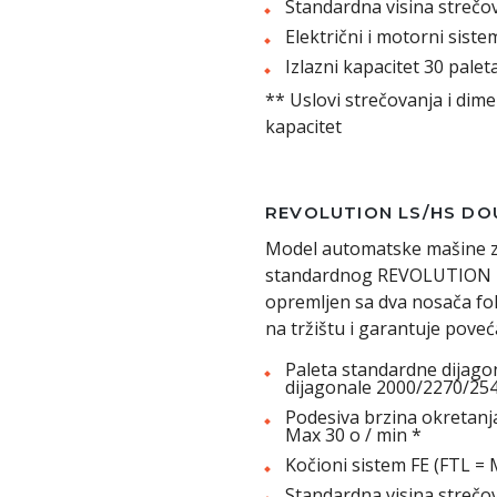
Standardna visina strečo
Električni i motorni siste
Izlazni kapacitet 30 palet
** Uslovi strečovanja i dime
kapacitet
REVOLUTION LS/HS DO
Model automatske mašine z
standardnog REVOLUTION LS
opremljen sa dva nosača fol
na tržištu i garantuje povec
Paleta standardne dijago
dijagonale 2000/2270/2
Podesiva brzina okretanj
Max 30 o / min *
Kočioni sistem FE (FTL = 
Standardna visina streč