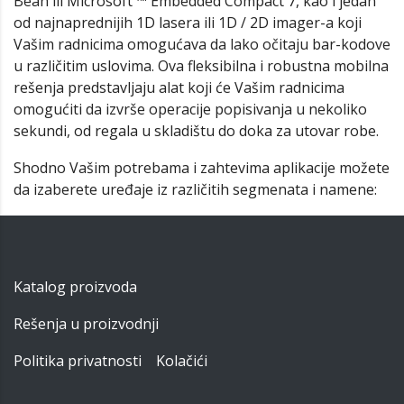
Bean ili Microsoft ™ Embedded Compact 7, kao i jedan
od najnaprednijih 1D lasera ili 1D / 2D imager-a koji
Vašim radnicima omogućava da lako očitaju bar-kodove
u različitim uslovima. Ova fleksibilna i robustna mobilna
rešenja predstavljaju alat koji će Vašim radnicima
omogućiti da izvrše operacije popisivanja u nekoliko
sekundi, od regala u skladištu do doka za utovar robe.
Shodno Vašim potrebama i zahtevima aplikacije možete
da izaberete uređaje iz različitih segmenata i namene:
Katalog proizvoda
Rešenja u proizvodnji
Politika privatnosti
Kolačići