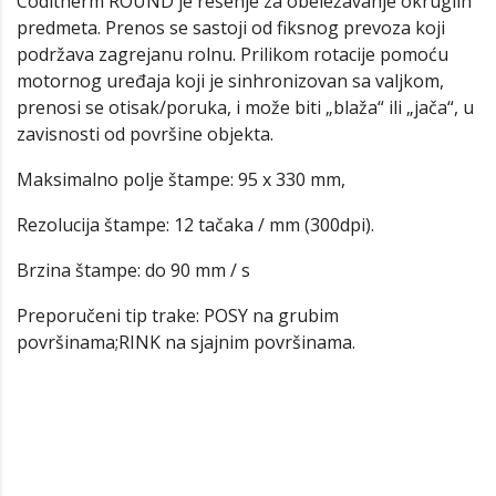
Coditherm ROUND je rešenje za obeležavanje okruglih
predmeta. Prenos se sastoji od fiksnog prevoza koji
podržava zagrejanu rolnu. Prilikom rotacije pomoću
motornog uređaja koji je sinhronizovan sa valjkom,
prenosi se otisak/poruka, i može biti „blaža“ ili „jača“, u
zavisnosti od površine objekta.
Maksimalno polje štampe: 95 x 330 mm,
Rezolucija štampe: 12 tačaka / mm (300dpi).
Brzina štampe: do 90 mm / s
Preporučeni tip trake: POSY na grubim
površinama;RINK na sjajnim površinama.