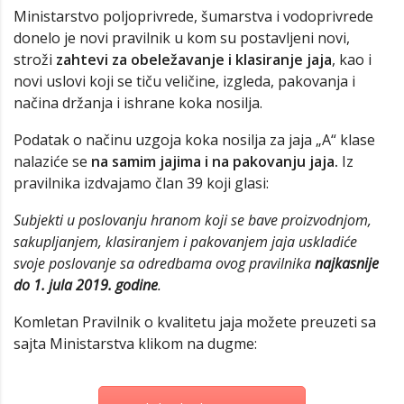
Ministarstvo poljoprivrede, šumarstva i vodoprivrede
donelo je novi pravilnik u kom su postavljeni novi,
stroži
zahtevi za obeležavanje i klasiranje jaja
, kao i
novi uslovi koji se tiču veličine, izgleda, pakovanja i
načina držanja i ishrane koka nosilja.
Podatak o načinu uzgoja koka nosilja za jaja „A“ klase
nalaziće se
na samim jajima i na pakovanju jaja.
Iz
pravilnika izdvajamo član 39 koji glasi:
Subjekti u poslovanju hranom koji se bave proizvodnjom,
sakupljanjem, klasiranjem i pakovanjem jaja uskladiće
svoje poslovanje sa odredbama ovog pravilnika
najkasnije
do 1. jula 2019. godine
.
Komletan Pravilnik o kvalitetu jaja možete preuzeti sa
sajta Ministarstva klikom na dugme: