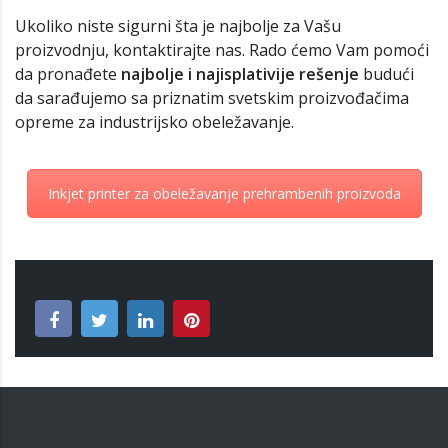
Ukoliko niste sigurni šta je najbolje za Vašu
proizvodnju, kontaktirajte nas. Rado ćemo Vam pomoći
da pronađete
najbolje i najisplativije rešenje
budući
da sarađujemo sa priznatim svetskim proizvođačima
opreme za industrijsko obeležavanje.
Inkjet printer za obeležavanje prehrambenih proizvoda