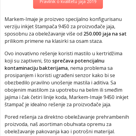
Pravilnik o kvalitetu jaja 2019
Markem-Imaje je proizveo specijalno konfigurisanu
verziju inkjet štampača 9450 za proizvođače jaja,
sposobnu za obeležavanje više od
250.000 jaja na sat
prilikom primene na klasirki sa osam staza.
Ovo inovativno rešenje koristi mastilo u kertridžima
koji su zaptiveni, što
sprečava potencijalnu
kontaminaciju bakterijama
, nema problema sa
prosipanjem i koristi ugrađeni senzor kako bi se
obezbedilo pravilno unošenje mastila i aditiva. Sa
obojenim mastilom za upotrebu na belim ili smeđim
jajima i čak četiri linije koda, Markem-Imaje 9450 inkjet
štampač je idealno rešenje za proizvođače jaja.
Pored rešenja za direktno obeležavanje prehrambenih
proizvoda, naš asortiman obuhvata opremu za
obeležavanje pakovanja kao i potrošni materijal.