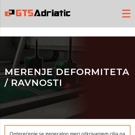
MERENJE DEFORMITETA
/ RAVNOSTI
Opterećenje se generalno meri otkrivanjem cilja na